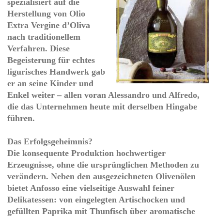
spezialisiert auf die
Herstellung von
Olio
Extra Vergine d’Oliva
nach traditionellem
Verfahren. Diese
Begeisterung für echtes
ligurisches Handwerk gab
er an seine Kinder und
Enkel weiter – allen voran
Alessandro und Alfredo
,
die das Unternehmen heute mit derselben Hingabe
führen.
Das Erfolgsgeheimnis?
Die konsequente Produktion
hochwertiger
Erzeugnisse
, ohne die ursprünglichen Methoden zu
verändern. Neben den ausgezeichneten Olivenölen
bietet
Anfosso
eine vielseitige Auswahl feiner
Delikatessen: von
eingelegten Artischocken
und
gefüllten Paprika mit Thunfisch
über
aromatische